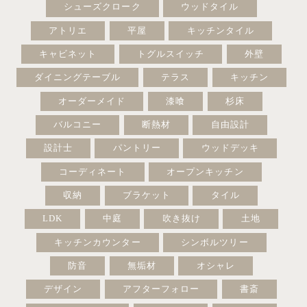
シューズクローク
ウッドタイル
アトリエ
平屋
キッチンタイル
キャビネット
トグルスイッチ
外壁
ダイニングテーブル
テラス
キッチン
オーダーメイド
漆喰
杉床
バルコニー
断熱材
自由設計
設計士
パントリー
ウッドデッキ
コーディネート
オープンキッチン
収納
ブラケット
タイル
LDK
中庭
吹き抜け
土地
キッチンカウンター
シンボルツリー
防音
無垢材
オシャレ
デザイン
アフターフォロー
書斎