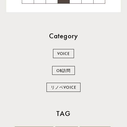
Category
VOICE
OB訪問
リノベVOICE
TAG