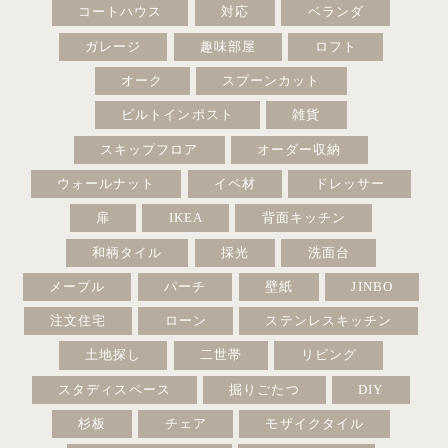
コートハウス
対応
ベランダ
ガレージ
趣味部屋
ロフト
オーク
スプーンカット
ビルトインポスト
雑貨
スキップフロア
オーダー収納
ウォールナット
イペ材
ドレッサー
扉
IKEA
背面キッチン
和柄タイル
採光
洗面台
メープル
パーチ
壁紙
JINBO
注文住宅
ローン
ステンレスキッチン
土地探し
二世帯
リビング
スタディスペース
掘りごたつ
DIY
杉板
チェア
モザイクタイル