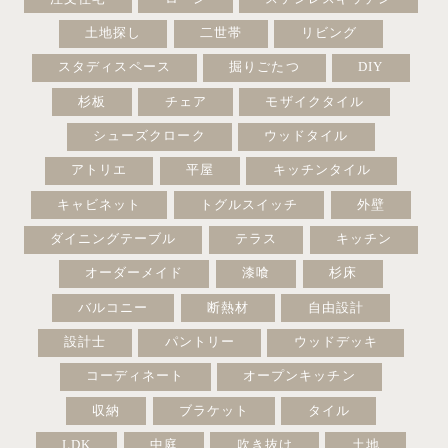
土地探し
二世帯
リビング
スタディスペース
掘りごたつ
DIY
杉板
チェア
モザイクタイル
シューズクローク
ウッドタイル
アトリエ
平屋
キッチンタイル
キャビネット
トグルスイッチ
外壁
ダイニングテーブル
テラス
キッチン
オーダーメイド
漆喰
杉床
バルコニー
断熱材
自由設計
設計士
パントリー
ウッドデッキ
コーディネート
オープンキッチン
収納
ブラケット
タイル
LDK
中庭
吹き抜け
土地