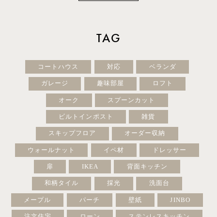
TAG
コートハウス
対応
ベランダ
ガレージ
趣味部屋
ロフト
オーク
スプーンカット
ビルトインポスト
雑貨
スキップフロア
オーダー収納
ウォールナット
イペ材
ドレッサー
扉
IKEA
背面キッチン
和柄タイル
採光
洗面台
メープル
パーチ
壁紙
JINBO
注文住宅
ローン
ステンレスキッチン