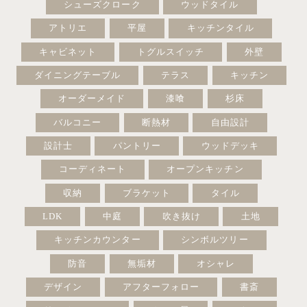
シューズクローク
ウッドタイル
アトリエ
平屋
キッチンタイル
キャビネット
トグルスイッチ
外壁
ダイニングテーブル
テラス
キッチン
オーダーメイド
漆喰
杉床
バルコニー
断熱材
自由設計
設計士
パントリー
ウッドデッキ
コーディネート
オープンキッチン
収納
ブラケット
タイル
LDK
中庭
吹き抜け
土地
キッチンカウンター
シンボルツリー
防音
無垢材
オシャレ
デザイン
アフターフォロー
書斎