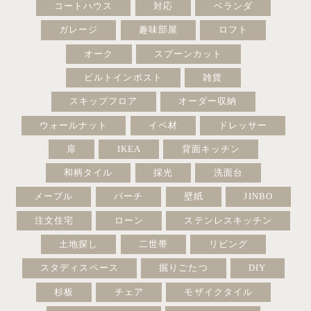
コートハウス
対応
ベランダ
ガレージ
趣味部屋
ロフト
オーク
スプーンカット
ビルトインポスト
雑貨
スキップフロア
オーダー収納
ウォールナット
イペ材
ドレッサー
扉
IKEA
背面キッチン
和柄タイル
採光
洗面台
メープル
パーチ
壁紙
JINBO
注文住宅
ローン
ステンレスキッチン
土地探し
二世帯
リビング
スタディスペース
掘りごたつ
DIY
杉板
チェア
モザイクタイル