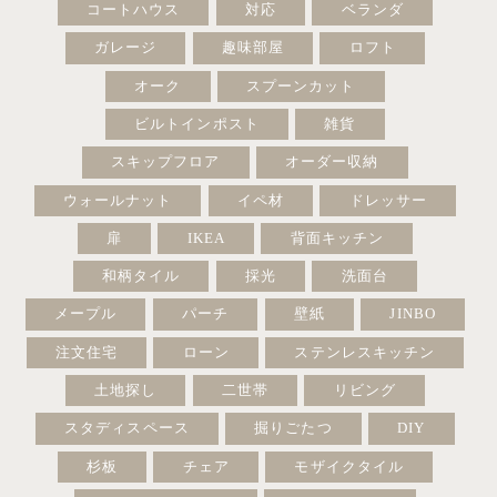
コートハウス
対応
ベランダ
ガレージ
趣味部屋
ロフト
オーク
スプーンカット
ビルトインポスト
雑貨
スキップフロア
オーダー収納
ウォールナット
イペ材
ドレッサー
扉
IKEA
背面キッチン
和柄タイル
採光
洗面台
メープル
パーチ
壁紙
JINBO
注文住宅
ローン
ステンレスキッチン
土地探し
二世帯
リビング
スタディスペース
掘りごたつ
DIY
杉板
チェア
モザイクタイル