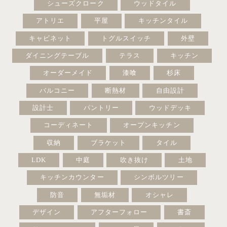
シューズクローク
ウッドタイル
アトリエ
平屋
キッチンタイル
キャビネット
トグルスイッチ
外壁
ダイニングテーブル
テラス
キッチン
オーダーメイド
漆喰
杉床
バルコニー
断熱材
自由設計
設計士
パントリー
ウッドデッキ
コーディネート
オープンキッチン
収納
ブラケット
タイル
LDK
中庭
吹き抜け
土地
キッチンカウンター
シンボルツリー
防音
無垢材
オシャレ
デザイン
アフターフォロー
書斎